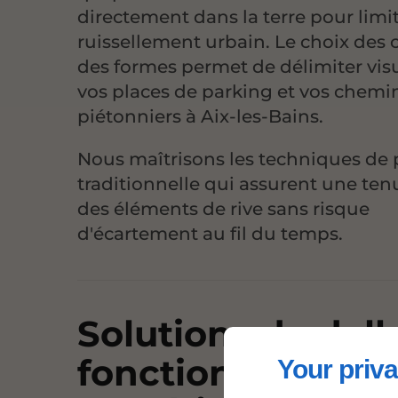
directement dans la terre pour limit
ruissellement urbain. Le choix des c
des formes permet de délimiter vi
vos places de parking et vos chemi
piétonniers à Aix-les-Bains.
Nous maîtrisons les techniques de
traditionnelle qui assurent une ten
des éléments de rive sans risque
d'écartement au fil du temps.
Solutions de dal
fonctionnel et
Your priva