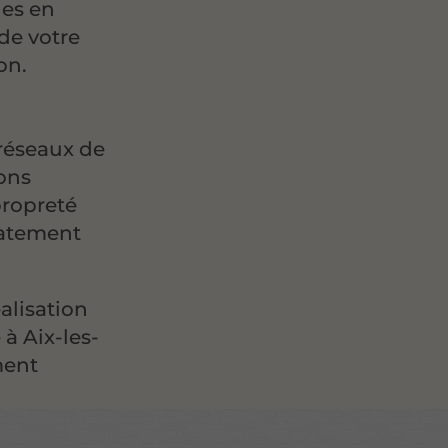
des en
de votre
on.
n
 réseaux de
çons
propreté
iatement
alisation
à Aix-les-
ment