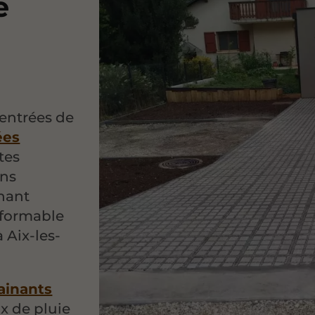
e
 entrées de
ées
tes
ons
enant
éformable
 Aix-les-
ainants
ux de pluie