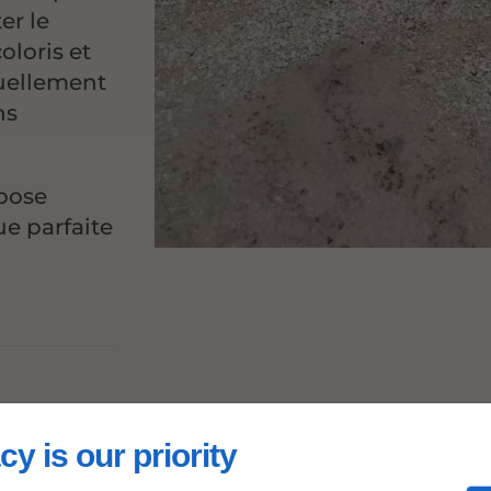
er le
oloris et
suellement
ns
 pose
ue parfaite
lage
cy is our priority