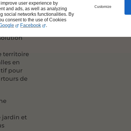
les-
 improve user experience by
Customize
nt and ads, as well as analyzing
ng social networks functionalities. By
you consent to the use of Cookies
Google
Facebook
.
solution
 territoire
lles en
tif pour
urtours de
une
 jardin et
us