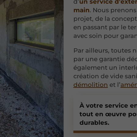
d’
un service d’exte
main
. Nous prenons
projet, de la concept
en passant par le te
avec soin pour garan
Par ailleurs, toutes 
par une garantie déc
également un interl
création de vide sani
démolition
et l’
amén
À votre service e
tout en œuvre pou
durables.