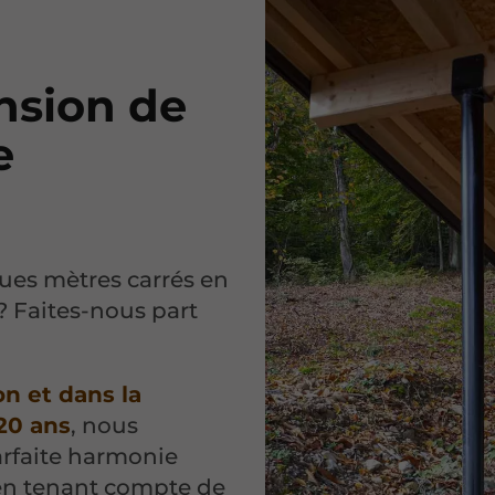
nsion de
e
ues mètres carrés en
? Faites-nous part
on et dans la
20 ans
, nous
arfaite harmonie
t en tenant compte de