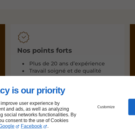
Nos points forts
Plus de 20 ans d’expérience
Travail soigné et de qualité
Devis gratuit
Réactivité
cy is our priority
 improve user experience by
Customize
nt and ads, as well as analyzing
ng social networks functionalities. By
you consent to the use of Cookies
Google
Facebook
.