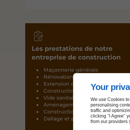
Les prestations de notre
entreprise de construction
Maçonnerie générale
Rénovation
Extension de maisons
Your priva
Construction de garage
Vide sanitaire pour chalet
We use Cookies to
Aménagement extérieur
personalising conte
traffic and optimizi
Construction de terrasses
clicking "I Agree" 
Dallage et pavage
from our providers