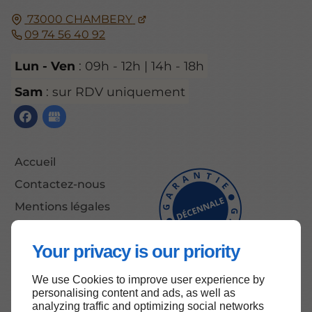
73000
CHAMBERY
09 74 56 40 92
Lun - Ven
: 09h - 12h | 14h - 18h
Sam
: sur RDV uniquement
Accueil
Contactez-nous
Mentions légales
Plan du site
Your privacy is our priority
We use Cookies to improve user experience by
Haut de page
personalising content and ads, as well as
analyzing traffic and optimizing social networks