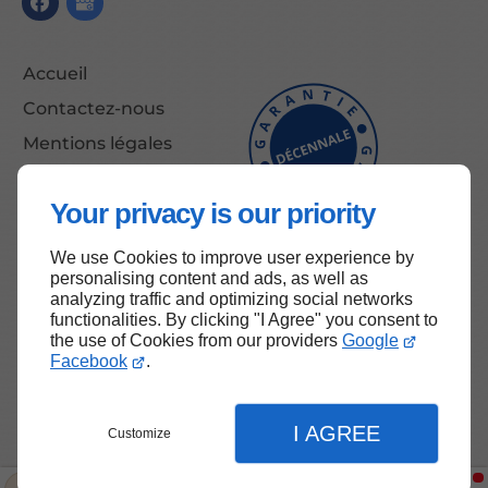
Accueil
Contactez-nous
Mentions légales
Plan du site
Your privacy is our priority
We use Cookies to improve user experience by
Haut de page
personalising content and ads, as well as
analyzing traffic and optimizing social networks
functionalities. By clicking "I Agree" you consent to
the use of Cookies from our providers
Google
Facebook
.
I AGREE
Customize