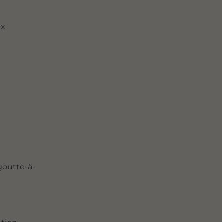
ux
goutte-à-