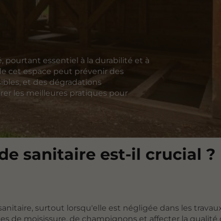
 pourtant essentiel à la durabilité et à
 de cet espace peut prévenir des
ibles, et des dégradations
orer les meilleures pratiques pour
e sanitaire est-il crucial ?
nitaire, surtout lorsqu'elle est négligée dans les travau
es de moisissure, de champignons et affecter la qualité d