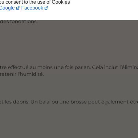
you consent to the use of Cookies
Google
Facebook
.
chalet fonctionne correctement. Des gouttières bien en
 des fondations.
tre effectué au moins une fois par an. Cela inclut l’élimi
retenir l'humidité.
et les débris. Un balai ou une brosse peut également être