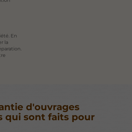
ntion
iété. En
r la
éparation.
tre
antie d'ouvrages
s qui sont faits pour