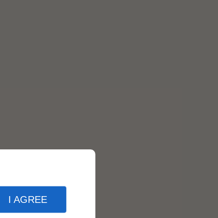
agées et
.
I AGREE