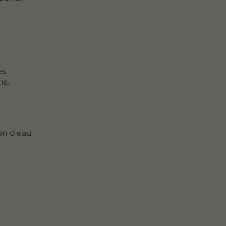
es
ns.
ion d'eau