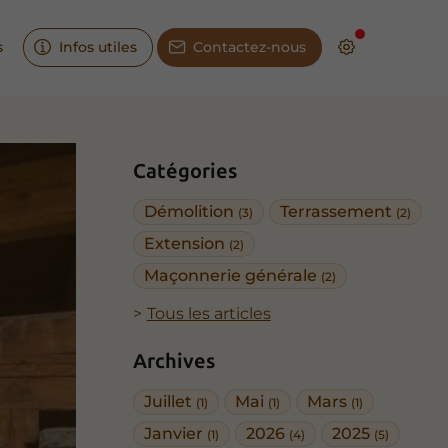
s
Infos utiles
Contactez-nous
Catégories
Démolition
Terrassement
(3)
(2)
Extension
(2)
Maçonnerie générale
(2)
Tous les articles
Archives
Juillet
Mai
Mars
(1)
(1)
(1)
Janvier
2026
2025
(1)
(4)
(5)