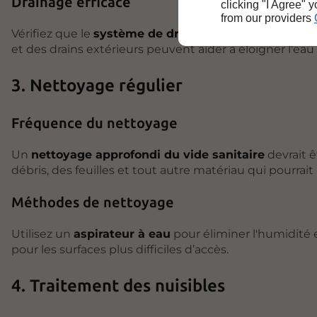
Drainage efficace
clicking "I Agree" 
from our providers
Vérifiez que le
système de drainage
autour de votre 
et des drains extérieurs peuvent aider à éloigner l'eau
3. Nettoyage régulier
Fréquence du nettoyage
Un
nettoyage approfondi du vide sanitaire
devrait ê
débris, des feuilles et tout autre matériau qui pourrait 
Méthodes de nettoyage
Utilisez un
aspirateur à eau
pour éliminer l'humidité 
pour les surfaces plus difficiles d’accès.
4. Traitement des nuisibles