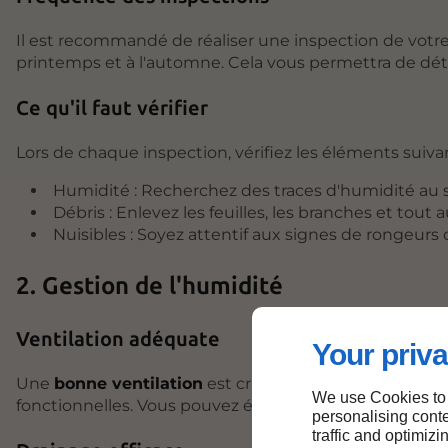
Il est recommandé de réaliser une inspection de votre
printemps et à l'automne. Cela vous permettra de dé
Ce qu'il faut vérifier
Lors de chaque inspection, vérifiez les éléments suivan
Humidité : Recherchez des traces d'humidité au so
Débris : Enlevez les feuilles, les branches et tout 
Nuisibles : Soyez attentif aux signes de rongeurs 
2. Gestion de l'humidité
Ventilation adéquate
Your priva
Une
bonne ventilation
est cruciale pour éviter l'hum
We use Cookies to
fonctionnelles. Vous pouvez également envisager d'insta
personalising conte
traffic and optimizi