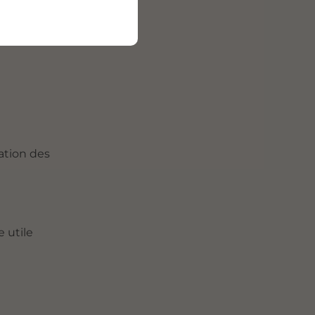
tretenues
nation des
 utile