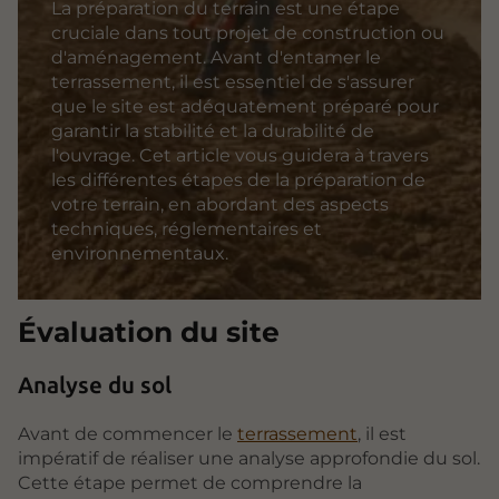
La préparation du terrain est une étape
cruciale dans tout projet de construction ou
d'aménagement. Avant d'entamer le
terrassement, il est essentiel de s'assurer
que le site est adéquatement préparé pour
garantir la stabilité et la durabilité de
l'ouvrage. Cet article vous guidera à travers
les différentes étapes de la préparation de
votre terrain, en abordant des aspects
techniques, réglementaires et
environnementaux.
Évaluation du site
Analyse du sol
Avant de commencer le
terrassement
, il est
impératif de réaliser une analyse approfondie du sol.
Cette étape permet de comprendre la