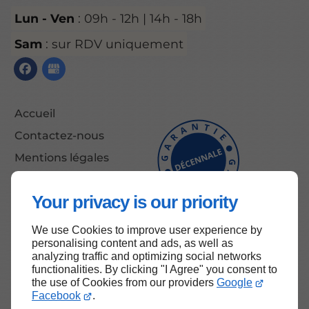
Lun - Ven
: 09h - 12h | 14h - 18h
Sam
: sur RDV uniquement
Accueil
Contactez-nous
Mentions légales
Plan du site
Your privacy is our priority
We use Cookies to improve user experience by
Haut de page
personalising content and ads, as well as
analyzing traffic and optimizing social networks
functionalities. By clicking "I Agree" you consent to
the use of Cookies from our providers
Google
Facebook
.